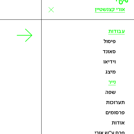
אורי קצנשטיין
עבודות
פיסול
סאונד
וידיאו
מיצג
נייר
שפה
תערוכות
פרסומים
אודות
פרס ע״ש אורי