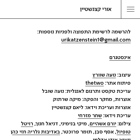
אורי קצנשטיין
להרשמה לרשימת התפוצה ולפניות נוספות:
urikatzenstein1@gmail.com
אינסטגרם
עיצוב:
נועה שוורץ
פיתוח אתר:
thetwo
עריכת טקסט ותרגום לאנגלית: נועה שובל
אוצרות, מחקר והפקה: מיקה שרתוק
אוצרות ועריכת וידאו: ליאם קצנשטיין
עריכת וידאו:
שחר מזרחי
צילום:
יורם אשהיים
, מיקי בנימיני, דניאל חנוך,
רויטל
טופיול
, אסף סבן, תומר פרוכטר,
באדיבות גלריה חזי כה
ן