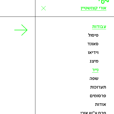
אורי קצנשטיין
עבודות
פיסול
סאונד
וידיאו
מיצג
נייר
שפה
תערוכות
פרסומים
אודות
פרס ע״ש אורי